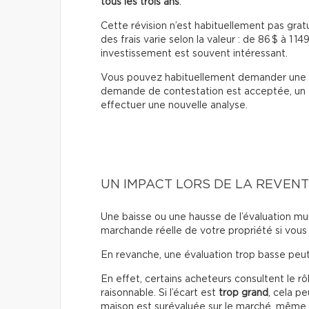
tous les trois ans
.
Cette révision n’est habituellement pas grat
des frais varie selon la valeur : de 86 $ à 1 149
investissement est souvent intéressant.
Vous pouvez habituellement demander une 
demande de contestation est acceptée, un
effectuer une nouvelle analyse.
UN IMPACT LORS DE LA REVENT
Une baisse ou une hausse de l’évaluation mun
marchande réelle de votre propriété si vous
En revanche, une évaluation trop basse peut 
En effet, certains acheteurs consultent le rô
raisonnable. Si l’écart est
trop grand
, cela p
maison est surévaluée sur le marché, même si