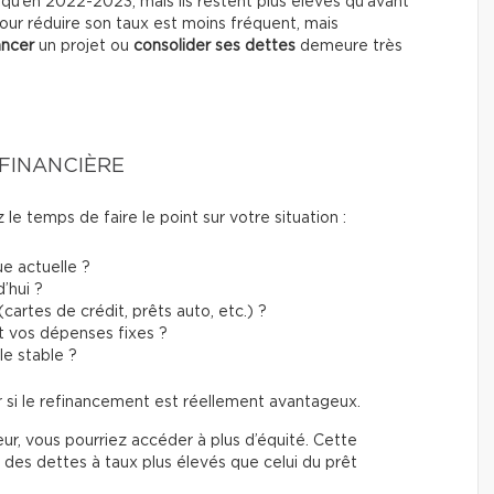
s qu’en 2022-2023, mais ils restent plus élevés qu’avant
our réduire son taux est moins fréquent, mais
ancer
un projet ou
consolider ses dettes
demeure très
 FINANCIÈRE
e temps de faire le point sur votre situation :
e actuelle ?
’hui ?
artes de crédit, prêts auto, etc.) ?
t vos dépenses fixes ?
le stable ?
 si le refinancement est réellement avantageux.
eur, vous pourriez accéder à plus d’équité. Cette
es dettes à taux plus élevés que celui du prêt