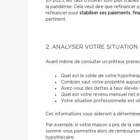
En 2025, les taux d’intérêt sont plus stable
la pandémie. Cela veut dire que refinancer p
refinancer pour
stabiliser ses paiements
,
fin
pertinent.
2. ANALYSER VOTRE SITUATION
Avant même de consulter un prêteur, prenez l
Quel est le solde de votre hypothèqu
Combien vaut votre propriété aujourd
Avez-vous des dettes à taux élevés (c
Quel est votre revenu mensuel net e
Votre situation professionnelle est-el
Ces informations vous aideront à déterminer
Par exemple, si votre maison a pris de la val
somme vous permettra alors de rembourser d
hypothécaire.