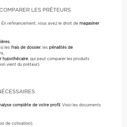
T COMPARER LES PRÊTEURS
. En refinancement, vous avez le droit de
magasiner
cières
,
si les
frais de dossier
, les
pénalités de
ns,
er hypothécaire
, qui peut comparer les produits
on vient du prêteur).
NÉCESSAIRES
nalyse complète de votre profil
. Voici les documents
is de cotisation),